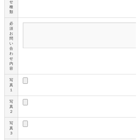
せ
種
類
必
須
お
問
い
合
わ
せ
内
容
写
真
１
写
真
２
写
真
３