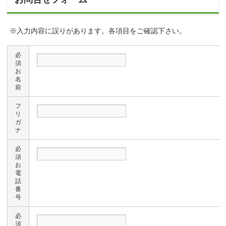
※入力内容に誤りがあります。各項目をご確認下さい。
必
須
お
名
前
フ
リ
ガ
ナ
必
須
お
電
話
番
号
必
須