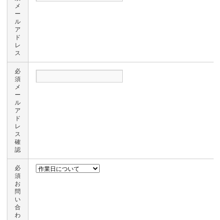
メ
ー
ル
ア
ド
レ
ス
必
須
メ
ー
ル
ア
ド
レ
ス
確
認
必
須
お
問
い
合
わ