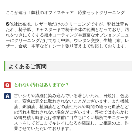
ここが違う！弊社のオフィスチェア、応接セットクリーニング
他社は布地、レザー地だけのクリーニングですが、弊社は背も
たれ、椅子脚、キャスターまで椅子全体の範囲となっており、汚
れをつきにくくする撥水コーティングや豊富なオプションメニュ
ーにクリーニングだけでなく中綿、ウレタン交換、生地（布、レ
ザー、合成、本革など）シート張り替えまで対応しております。
よくあるご質問
とれない汚れはありますか？
古いシミや繊維に染み込んでいる著しい汚れ、日焼け、色あ
せ、変色は完全に取れきれないことがございます。また機械
油、鉱物油、植物油などの油性汚れや時間の経った血液など
の汚れも取れきれない場合がございます。弊社ではあらかじ
め御見積り時または作業前に目立ちにくい場所でモニターテ
ストをしてどこまでキレイになるか確認し、ご相談の上、作
業させていただいております。