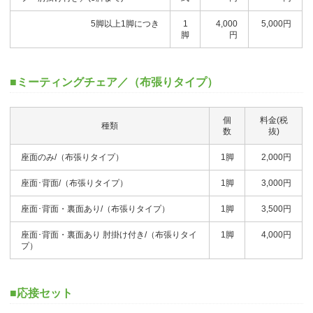
5脚以上1脚につき
1
4,000
5,000円
脚
円
■ミーティングチェア／（布張りタイプ）
個
料金(税
種類
数
抜)
座面のみ/（布張りタイプ）
1脚
2,000円
座面･背面/（布張りタイプ）
1脚
3,000円
座面･背面・裏面あり/（布張りタイプ）
1脚
3,500円
座面･背面・裏面あり 肘掛け付き/（布張りタイ
1脚
4,000円
プ）
■応接セット